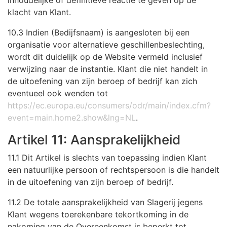
inhoudelijke of definitieve reactie te geven op de
klacht van Klant.
10.3 Indien (Bedijfsnaam) is aangesloten bij een
organisatie voor alternatieve geschillenbeslechting,
wordt dit duidelijk op de Website vermeld inclusief
verwijzing naar de instantie. Klant die niet handelt in
de uitoefening van zijn beroep of bedrijf kan zich
eventueel ook wenden tot
https://ec.europa.eu/consumers/odr/main/index.cfm?
event=main.home2.show&lng=NL
.
Artikel 11: Aansprakelijkheid
11.1 Dit Artikel is slechts van toepassing indien Klant
een natuurlijke persoon of rechtspersoon is die handelt
in de uitoefening van zijn beroep of bedrijf.
11.2 De totale aansprakelijkheid van Slagerij jegens
Klant wegens toerekenbare tekortkoming in de
nakoming van de Overeenkomst is beperkt tot