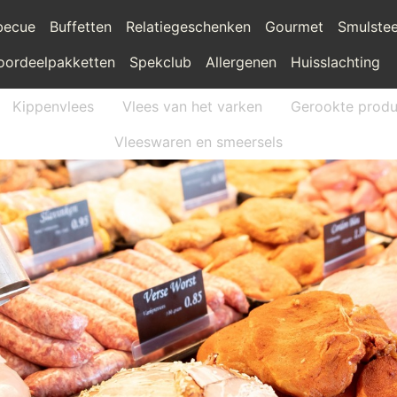
becue
Buffetten
Relatiegeschenken
Gourmet
Smulste
oordeelpakketten
Spekclub
Allergenen
Huisslachting
Kippenvlees
Vlees van het varken
Gerookte produ
Vleeswaren en smeersels