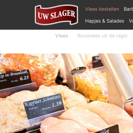
Vlees bestellen
Bar
Hapjes & Salades
V
Vlees
Rundvlees uit de regio