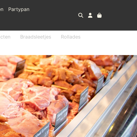
en
Partypan
cten
Braadsleetjes
Rollades