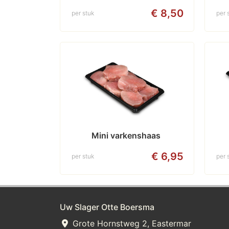
€ 8,50
per stuk
per 
Mini varkenshaas 
€ 6,95
per stuk
per 
Uw Slager Otte Boersma
Grote Hornstweg 2, Eastermar