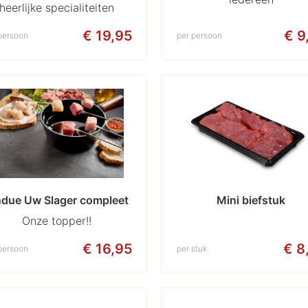
heerlijke specialiteiten
€ 19,95
€ 9
persoon
per persoon
due Uw Slager compleet 
Mini biefstuk
Onze topper!!
€ 16,95
€ 8
persoon
per stuk