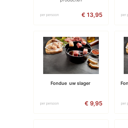
€ 13,95
per persoon
per 
Fondue  uw slager 
Fon
€ 9,95
per persoon
per 