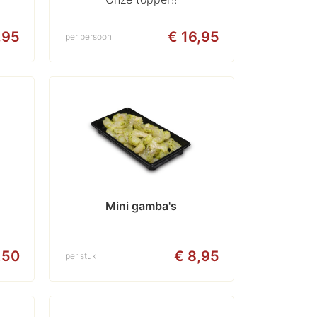
,95
€ 16,95
per persoon
Mini gamba's
,50
€ 8,95
per stuk