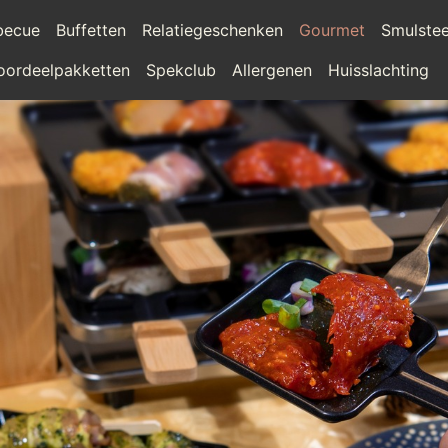
becue
Buffetten
Relatiegeschenken
Gourmet
Smulste
oordeelpakketten
Spekclub
Allergenen
Huisslachting