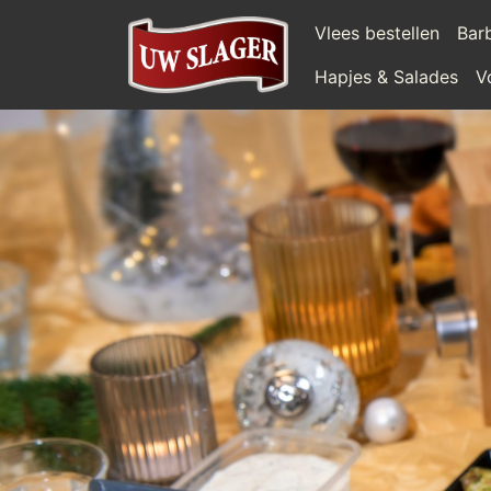
Vlees bestellen
Bar
Hapjes & Salades
V