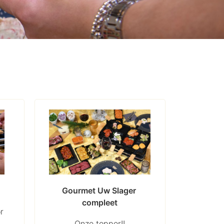
Gourmet Uw Slager 
compleet
r
Onze topper!!